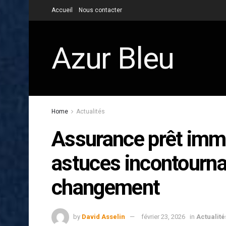
Accueil
Nous contacter
Azur Bleu
Home
Actualités
Assurance prêt immo
astuces incontourna
changement
by
David Asselin
février 23, 2026
in
Actualité