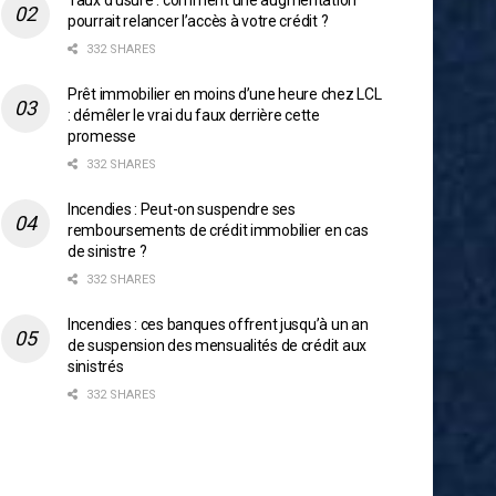
Taux d’usure : comment une augmentation
pourrait relancer l’accès à votre crédit ?
332 SHARES
Prêt immobilier en moins d’une heure chez LCL
: démêler le vrai du faux derrière cette
promesse
332 SHARES
Incendies : Peut-on suspendre ses
remboursements de crédit immobilier en cas
de sinistre ?
332 SHARES
Incendies : ces banques offrent jusqu’à un an
de suspension des mensualités de crédit aux
sinistrés
332 SHARES