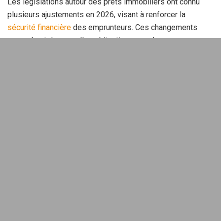
Les législations autour des prêts immobiliers ont connu
plusieurs ajustements en 2026, visant à renforcer la
sécurité financière
des emprunteurs. Ces changements
engendrent de nouvelles obligations pour les
propriétaires
ainsi que des opportunités intéressantes.
Les principales obligations légales
À partir de cette année, les propriétaires doivent informer
clairement les emprunteurs des conditions de leur
crédit
immobilier
. Cela inclut tout changement des taux d’intérêt
ou des frais associés. En d’autres termes, vous êtes mieux
protégés par un cadre qui favorise la transparence.
Un exemple concret serait celui de Clara, qui a récemment
obtenu son prêt et a été informée des
coûts cachés
liés
aux rénovations obligatoires. Cela lui a permis de
budgétiser plus efficacement.