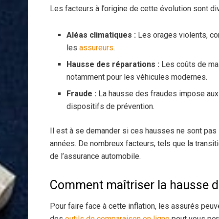
Les facteurs à l’origine de cette évolution sont div
Aléas climatiques :
Les orages violents, c
les
assureurs
.
Hausse des réparations :
Les coûts de mai
notamment pour les véhicules modernes.
Fraude :
La hausse des fraudes impose aux
dispositifs de prévention.
Il est à se demander si ces hausses ne sont pas 
années. De nombreux facteurs, tels que la transiti
de l’assurance automobile.
Comment maîtriser la hausse de
Pour faire face à cette inflation, les assurés peu
des
outils de comparaison en ligne
peut vous perm