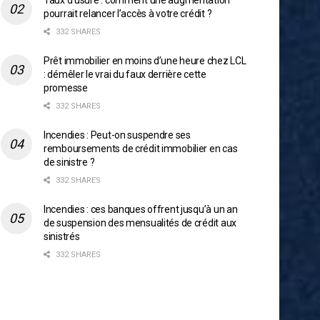
Taux d’usure : comment une augmentation
pourrait relancer l’accès à votre crédit ?
332 SHARES
Prêt immobilier en moins d’une heure chez LCL
: démêler le vrai du faux derrière cette
promesse
332 SHARES
Incendies : Peut-on suspendre ses
remboursements de crédit immobilier en cas
de sinistre ?
332 SHARES
Incendies : ces banques offrent jusqu’à un an
de suspension des mensualités de crédit aux
sinistrés
332 SHARES