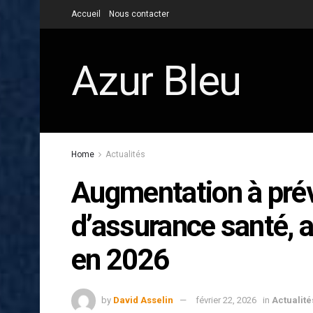
Accueil
Nous contacter
Azur Bleu
Home
Actualités
Augmentation à prévo
d’assurance santé, a
en 2026
by
David Asselin
février 22, 2026
in
Actualité