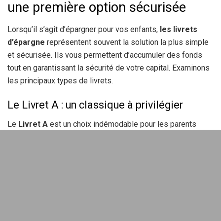
une première option sécurisée
Lorsqu’il s’agit d’épargner pour vos enfants,
les livrets
d’épargne
représentent souvent la solution la plus simple
et sécurisée. Ils vous permettent d’accumuler des fonds
tout en garantissant la sécurité de votre capital. Examinons
les principaux types de livrets.
Le Livret A : un classique à privilégier
Le
Livret A
est un choix indémodable pour les parents
cherchant à épargner pour leurs enfants. Avec un dépôt
minimum de 10 euros et un plafond de 22.950 euros, il est
accessible dès la naissance de l’enfant. Le taux d’intérêt
est de 1,5 % depuis le 1er
février 2026
, offrant une solution
défiscalisée et des retraits possibles. C’est un placement
pratique, surtout en cas de besoin rapide de liquidités.