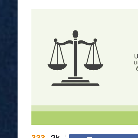
333
2k