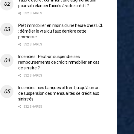
Taux d’usure : comment une augmentation
pourrait relancer l’accès à votre crédit ?
332 SHARES
Prêt immobilier en moins d’une heure chez LCL
: démêler le vrai du faux derrière cette
promesse
332 SHARES
Incendies : Peut-on suspendre ses
remboursements de crédit immobilier en cas
de sinistre ?
332 SHARES
Incendies : ces banques offrent jusqu’à un an
de suspension des mensualités de crédit aux
sinistrés
332 SHARES