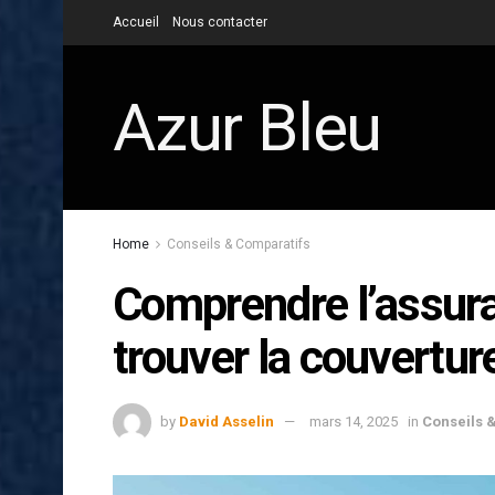
Accueil
Nous contacter
Azur Bleu
Home
Conseils & Comparatifs
Comprendre l’assur
trouver la couverture
by
David Asselin
mars 14, 2025
in
Conseils 