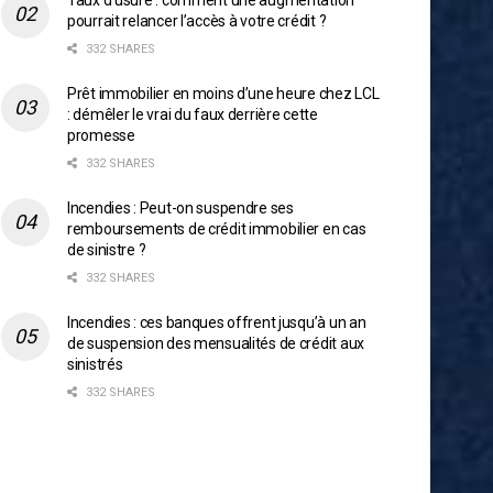
Taux d’usure : comment une augmentation
pourrait relancer l’accès à votre crédit ?
332 SHARES
Prêt immobilier en moins d’une heure chez LCL
: démêler le vrai du faux derrière cette
promesse
332 SHARES
Incendies : Peut-on suspendre ses
remboursements de crédit immobilier en cas
de sinistre ?
332 SHARES
Incendies : ces banques offrent jusqu’à un an
de suspension des mensualités de crédit aux
sinistrés
332 SHARES