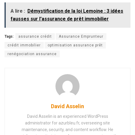
A lire :
Démystification de la loi Lemoine : 3 idées
fausses sur l'assurance de prêt immobilier
Tags:
assurance crédit
Assurance Emprunteur
crédit immobilier
optimisation assurance prêt
renégociation assurance
David Asselin
David Asselin is an experienced WordPress
administrator for azurbleu.fr, overseeing site
maintenance, security, and content workflow. He