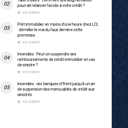
Taux d’usure : comment une augmentation
pourrait relancer l’accès à votre crédit ?
332 SHARES
Prêt immobilier en moins d’une heure chez LCL
: démêler le vrai du faux derrière cette
promesse
332 SHARES
Incendies : Peut-on suspendre ses
remboursements de crédit immobilier en cas
de sinistre ?
332 SHARES
Incendies : ces banques offrent jusqu’à un an
de suspension des mensualités de crédit aux
sinistrés
332 SHARES