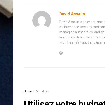
David Asselin
David Asselin is an experience
maintenance, security, and con
managing author roles, and ens
language articles. His work foc
with the site's topics and user 
Home
Actualités
Utilisez votre budget