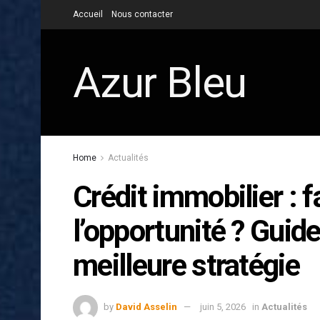
Accueil
Nous contacter
Azur Bleu
Home
Actualités
Crédit immobilier : fa
l’opportunité ? Guide
meilleure stratégie
by
David Asselin
juin 5, 2026
in
Actualités