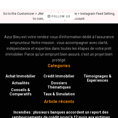
Go to the Customizer > JNews : Social, Like & View > Instagram Feed Setting,
FOLLOW US
to connect your Instagram account.
Azur Bleu est votre rendez-vous d’information dédié à l’assurance
emprunteur. Notre mission : vous accompagner avec clarté,
indépendance et expertise dans toutes les étapes de votre prêt
immobilier. Parce qu’un emprunt bien assuré, c’est un projet bien
protégé.
Categories
Achat Immobilier
Crédit Immobilier
Témoignages &
Expériences
Actualités
Dossiers
Thématiques
Conseils &
Comparatifs
Taux & Simulation
Article récents
Incendies : plusieurs banques accordent un report des
remboursements de crédit jusqu’à 12 mois aux victimes