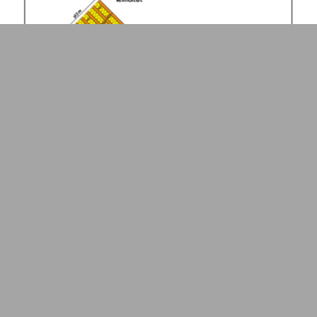
333
SHARES
Avec l’
évolution
des risques climatiques, la cartographie de
l’
assurabilité
nécessite une réévaluation profonde.
Comment les
assureurs
s’adaptent-ils aux nouveaux défis ?
Fait intéressant : la ré
assurance
pourrait redéfinir les règles
du jeu.