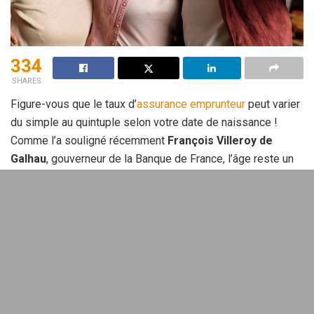
334
SHARES
Figure-vous que le taux d’
assurance emprunteur
peut varier
du simple au quintuple selon votre date de naissance !
Comme l’a souligné récemment
François Villeroy de
Galhau
, gouverneur de la Banque de France, l’âge reste un
facteur déterminant pour les assureurs. Mais pourquoi cette
obsession des compagnies pour notre année de naissance
? Et surtout, comment y échapper ?
Sommaire
L’assurance emprunteur : ce