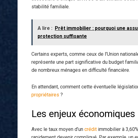
stabilité familiale.
A lire :
Prêt immobilier : pourquoi une ass
protection suffisante
Certains experts, comme ceux de l’Union national
représente une part significative du budget famili
de nombreux ménages en difficulté financière.
En attendant, comment cette éventuelle législation
propriétaires
?
Les enjeux économiques e
Avec le taux moyen d’un
crédit
immobilier à 3,60%
rapidement devenir compliqué. Par exemple, un e