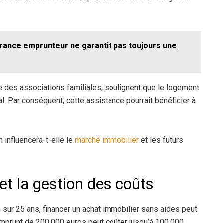
urance emprunteur ne garantit pas toujours une
e des associations familiales, soulignent que le logement
al. Par conséquent, cette assistance pourrait bénéficier à
 influencera-t-elle le
marché immobilier
et les futurs
t la gestion des coûts
 sur 25 ans, financer un achat immobilier sans aides peut
mprunt de 200.000 euros peut coûter jusqu’à 100.000