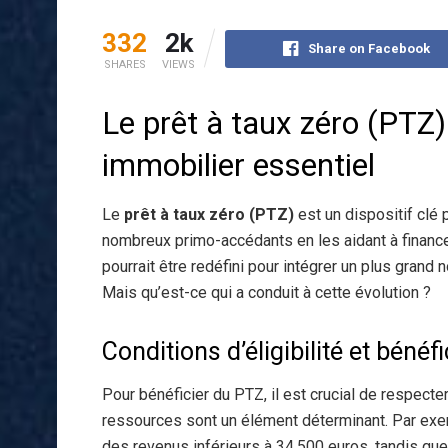
332
2k
Share on Facebook
SHARES
VIEWS
Le prêt à taux zéro (PTZ)
immobilier essentiel
Le
prêt à taux zéro (PTZ)
est un dispositif clé p
nombreux primo-accédants en les aidant à financ
pourrait être redéfini pour intégrer un plus grand
Mais qu’est-ce qui a conduit à cette évolution ?
Conditions d’éligibilité et bénéf
Pour bénéficier du PTZ, il est crucial de respecte
ressources sont un élément déterminant. Par exem
des revenus inférieurs à 34.500 euros, tandis que