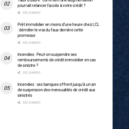
Taux d’usure : comment une augmentation
pourrait relancer l’accès à votre crédit ?
332 SHARES
Prêt immobilier en moins d’une heure chez LCL
: démêler le vrai du faux derrière cette
promesse
332 SHARES
Incendies : Peut-on suspendre ses
remboursements de crédit immobilier en cas
de sinistre ?
332 SHARES
Incendies : ces banques offrent jusqu’à un an
de suspension des mensualités de crédit aux
sinistrés
332 SHARES