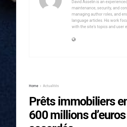
David Asselin is an experience
maintenance, security, and con
managing author roles, and ens
language articles. His work foc
with the site's topics and user 
Home
Actualités
Prêts immobiliers en
600 millions d’euro