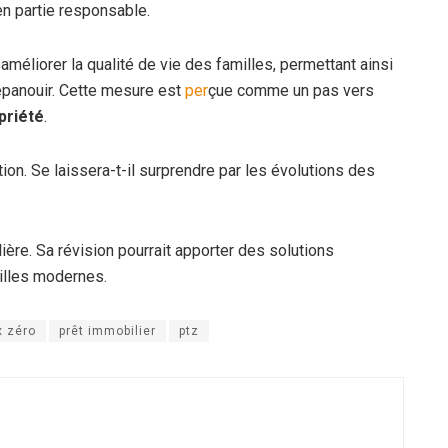
en partie responsable.
améliorer la qualité de vie des familles, permettant ainsi
’épanouir. Cette mesure est
per
çue comme un pas vers
priété
.
ion. Se laissera-t-il surprendre par les évolutions des
lière. Sa révision pourrait apporter des solutions
illes modernes.
x zéro
prêt immobilier
ptz