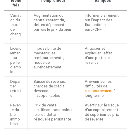
identi
l’emprunteur
banques
fiés
Variati
Augmentation du
Informer clairement
on du
capital restant dû,
sur l’impact des
taux
dettes dépassant
fluctuations
de
parfois le prix du bien
euro/CHF
chang
e
Licenc
Impossibilité de
Anticiper et
iemen
maintenir les
expliquer l’effet
t ou
remboursements,
d’une perte de
perte
risque de
revenus
d’emp
surendettement
loi
Dépar
Baisse de revenus,
Prévenir sur les
t en
charges de crédit
difficultés de
retrait
devenant
remboursement
à
e
insupportables
long terme
Reven
Prix de vente
Avertir sur le risque
te du
insuffisant pour solder
d’un capital restant
bien
le prêt, dette
dû supérieur au prix
immo
résiduelle persistante
de revente
bilier