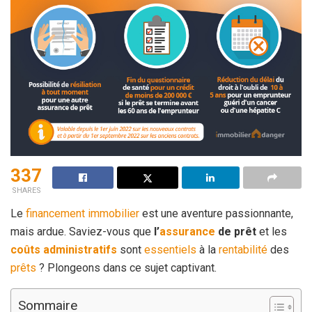
337
SHARES
Le
financement immobilier
est une aventure passionnante,
mais ardue. Saviez-vous que
l’
assurance
de prêt
et les
coûts administratifs
sont
essentiels
à la
rentabilité
des
prêts
? Plongeons dans ce sujet captivant.
Sommaire