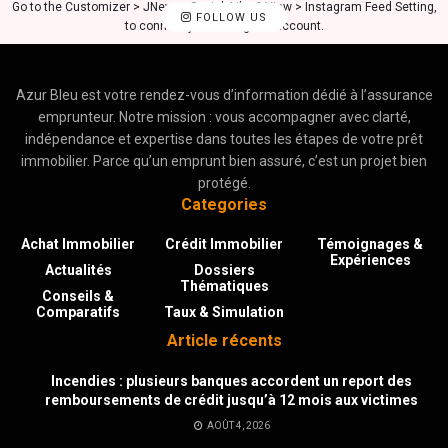
Go to the Customizer > JNews : Social, Like & View > Instagram Feed Setting,
FOLLOW US
to connect your Instagram account.
Azur Bleu est votre rendez-vous d’information dédié à l’assurance
emprunteur. Notre mission : vous accompagner avec clarté,
indépendance et expertise dans toutes les étapes de votre prêt
immobilier. Parce qu’un emprunt bien assuré, c’est un projet bien
protégé.
Categories
Achat Immobilier
Crédit Immobilier
Témoignages &
Expériences
Actualités
Dossiers
Thématiques
Conseils &
Comparatifs
Taux & Simulation
Article récents
Incendies : plusieurs banques accordent un report des
remboursements de crédit jusqu’à 12 mois aux victimes
AOÛT 4, 2026