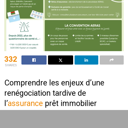
332
SHARES
Comprendre les enjeux d’une
renégociation tardive de
l’
assurance
prêt immobilier
La renégociation de votre
assurance prêt immobilier
peut
sembler complexe, mais retarder cette démarche peut