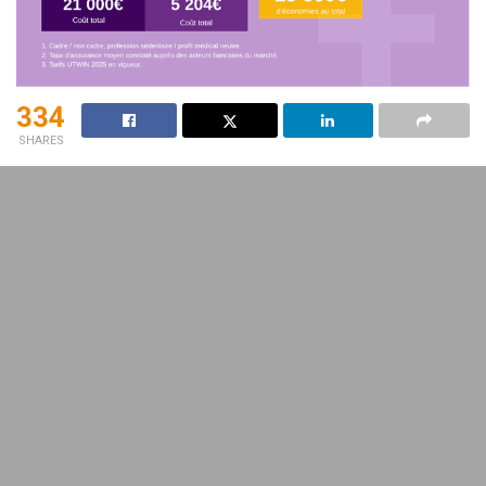
334
SHARES
La
loi Lemoine
est un tournant majeur pour le secteur de
l’
assurance
emprunteur, apportant plus de flexibilité et de
liberté aux
emprunteurs
. Cette réforme, entrée en vigueur
en 2022, permet de résilier son contrat à tout moment, sans
frais ni pénalités, ce qui pourrait transformer votre
expérience en matière de
crédit immobilier
. Embarquez
pour découvrir comment en tirer profit !
Sommaire
Les changements fondamentaux