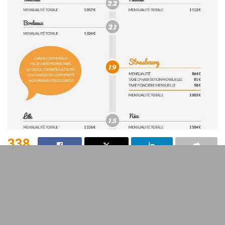
338
SHARES
Comprendre les fluctuations des taux d’intérêt des crédits
immobiliers est crucial pour tout
emprunteur
. En 2026,
plusieurs éléments influencent la formation de ces taux.
Découvrons-les ensemble.