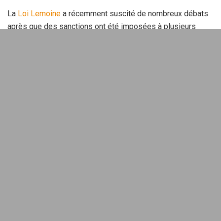
La
Loi Lemoine
a récemment suscité de nombreux débats
après que des sanctions ont été imposées à plusieurs
banques pour entrave à l’accès à l’
assurance
emprunteur
.
Cette situation soulève des questions essentielles :
qu’est-ce qui a changé, et quelles en sont les implications
pour les emprunteurs ?
Sommaire
Les sanctions des banques face à
la loi Lemoine
Depuis l’entrée en vigueur de la
loi Lemoine
, les banques
doivent permettre aux emprunteurs de
changer d’assurance
à tout moment, sans
frais
ni pénalités. Pourtant, des
manquements ont été observés. Récemment, la DGCCRF a