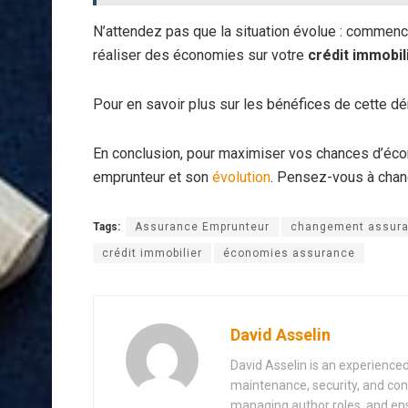
N’attendez pas que la situation évolue : commenc
réaliser des économies sur votre
crédit immobil
Pour en savoir plus sur les bénéfices de cette d
En conclusion, pour maximiser vos chances d’éco
emprunteur et son
évolution
. Pensez-vous à chan
Tags:
Assurance Emprunteur
changement assura
crédit immobilier
économies assurance
David Asselin
David Asselin is an experience
maintenance, security, and con
managing author roles, and ens