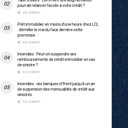
Taux d’usure : comment une augmentation
pourrait relancer l’accès à votre crédit ?
332 SHARES
Prêt immobilier en moins d’une heure chez LCL
: démêler le vrai du faux derrière cette
promesse
332 SHARES
Incendies : Peut-on suspendre ses
remboursements de crédit immobilier en cas
de sinistre ?
332 SHARES
Incendies : ces banques offrent jusqu’à un an
de suspension des mensualités de crédit aux
sinistrés
332 SHARES