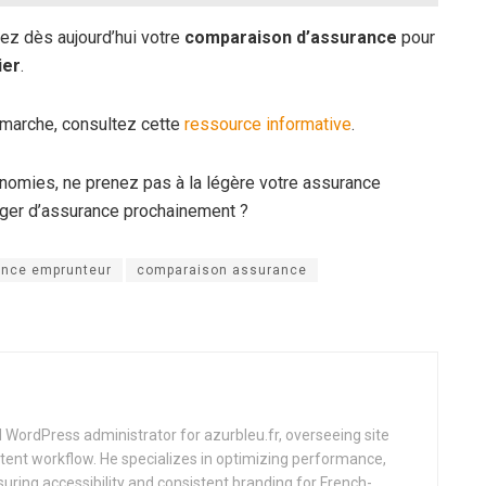
ez dès aujourd’hui votre
comparaison d’assurance
pour
ier
.
émarche, consultez cette
ressource informative
.
nomies, ne prenez pas à la légère votre assurance
ger d’assurance prochainement ?
nce emprunteur
comparaison assurance
d WordPress administrator for azurbleu.fr, overseeing site
tent workflow. He specializes in optimizing performance,
uring accessibility and consistent branding for French-