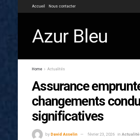
Accueil
Nous contacter
Azur Bleu
Home
Actualités
Assurance emprunte
changements condui
significatives
by
David Asselin
février 23, 2026
in
Actualité