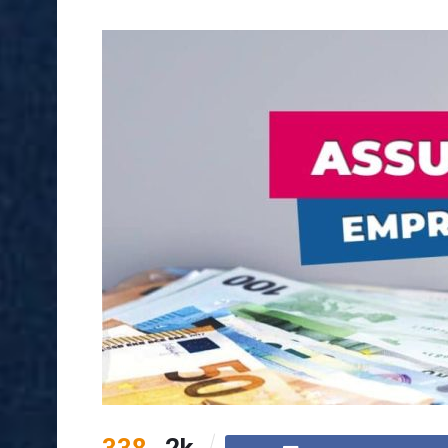
338
2k