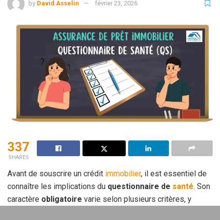
by
David Asselin
février 23, 2026
337
SHARES
Avant de souscrire un crédit
immobilier
, il est essentiel de
connaître les implications du
questionnaire de
santé
. Son
caractère
obligatoire
varie selon plusieurs critères, y
compris le montant et votre âge. Plongeons dans les