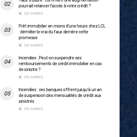
Taux d’usure : comment une augmentation
pourrait relancer l’accès à votre crédit ?
332 SHARES
Prêt immobilier en moins d’une heure chez LCL
: démêler le vrai du faux derrière cette
promesse
332 SHARES
Incendies : Peut-on suspendre ses
remboursements de crédit immobilier en cas
de sinistre ?
332 SHARES
Incendies : ces banques offrent jusqu’à un an
de suspension des mensualités de crédit aux
sinistrés
332 SHARES