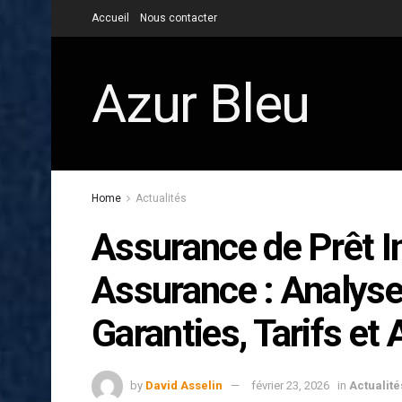
Accueil
Nous contacter
Azur Bleu
Home
Actualités
Assurance de Prêt I
Assurance : Analys
Garanties, Tarifs et 
by
David Asselin
février 23, 2026
in
Actualité