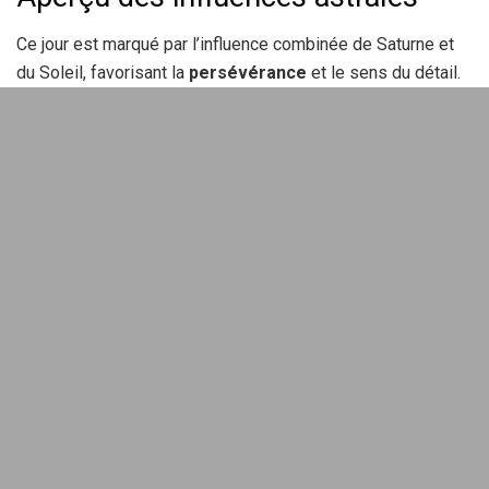
Ce jour est marqué par l’influence combinée de Saturne et
du Soleil, favorisant la
persévérance
et le sens du détail.
C’est le moment idéal pour passer de la théorie à la
pratique et ancrer vos projets dans la réalité matérielle. Les
énergies célestes vous encouragent à finaliser des
dossiers complexes et à stabiliser des situations
fluctuantes.
Les avantages du travail en équipe
En milieu de journée, une occasion de
collaboration
inattendue pourrait se présenter. Pensez à prendre part à
des discussions ouvertes. Le partage d’idées peut élargir
vos horizons et vous apporter des solutions innovantes.
Prévisions
pour chaque signe