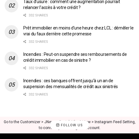
Taux d’usure : comment une augmentation pourrait
relancer l’accès à votre crédit ?
332 SHARES
Prêt immobilier en moins d’une heure chez LCL : démêler le
vrai du faux derrière cette promesse
332 SHARES
Incendies : Peut-on suspendre ses remboursements de
crédit immobilier en cas de sinistre ?
332 SHARES
Incendies : ces banques offrent jusqu’à un an de
suspension des mensualités de crédit aux sinistrés
332 SHARES
Go to the Customizer > JNews : Social, Like & View > Instagram Feed Setting,
FOLLOW US
to connect your Instagram account.