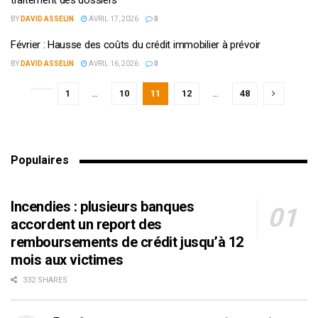
BY
DAVID ASSELIN
AVRIL 17, 2026
0
Février : Hausse des coûts du crédit immobilier à prévoir
BY
DAVID ASSELIN
AVRIL 16, 2026
0
1
…
10
11
12
…
48
Populaires
Incendies : plusieurs banques
accordent un report des
remboursements de crédit jusqu’à 12
mois aux victimes
332 SHARES