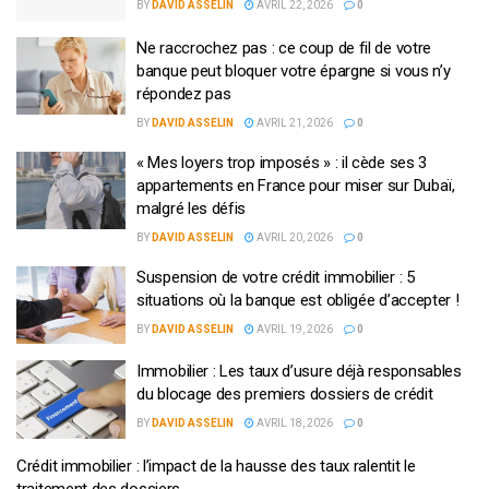
BY
DAVID ASSELIN
AVRIL 22, 2026
0
Ne raccrochez pas : ce coup de fil de votre
banque peut bloquer votre épargne si vous n’y
répondez pas
BY
DAVID ASSELIN
AVRIL 21, 2026
0
« Mes loyers trop imposés » : il cède ses 3
appartements en France pour miser sur Dubaï,
malgré les défis
BY
DAVID ASSELIN
AVRIL 20, 2026
0
Suspension de votre crédit immobilier : 5
situations où la banque est obligée d’accepter !
BY
DAVID ASSELIN
AVRIL 19, 2026
0
Immobilier : Les taux d’usure déjà responsables
du blocage des premiers dossiers de crédit
BY
DAVID ASSELIN
AVRIL 18, 2026
0
Crédit immobilier : l’impact de la hausse des taux ralentit le
traitement des dossiers