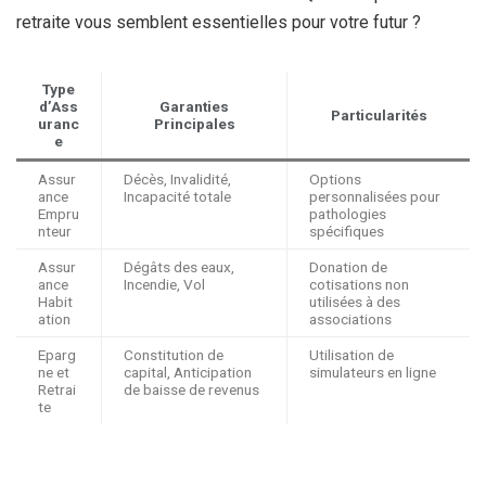
retraite vous semblent essentielles pour votre futur ?
Type
d’Ass
Garanties
Particularités
uranc
Principales
e
Assur
Décès, Invalidité,
Options
ance
Incapacité totale
personnalisées pour
Empru
pathologies
nteur
spécifiques
Assur
Dégâts des eaux,
Donation de
ance
Incendie, Vol
cotisations non
Habit
utilisées à des
ation
associations
Eparg
Constitution de
Utilisation de
ne et
capital, Anticipation
simulateurs en ligne
Retrai
de baisse de revenus
te