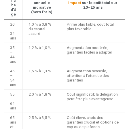
nc
annuelle
Impact
sur le coût total sur
he
indicative
20–25 ans
d’â
(hors frais)
ge
20
1,0 % à 0,8 %
Prime plus faible, coût total
–
du capital
plus favorable
34
assuré
ans
35
1,2 % à 1,0 %
Augmentation modérée,
–
garanties faciles à adapter
44
ans
45
1,5 % à 1,3 %
Augmentation sensible,
–
attention à l’étendue des
54
garanties
ans
55
2,0 % à 1,8 %
Coût significatif; la délégation
–
peut être plus avantageuse
64
ans
65
2,5 % à 3,5 %
Coût élevé; choix des
ans
garanties crucial et options de
et
cap ou de plafonds