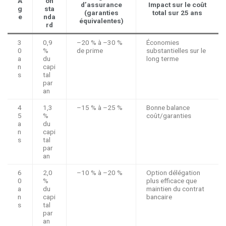
Â
on
d’assurance
Impact sur le coût
g
sta
(garanties
total sur 25 ans
e
nda
équivalentes)
rd
3
0,9
–20 % à –30 %
Économies
0
%
de prime
substantielles sur le
a
du
long terme
n
capi
s
tal
par
an
4
1,3
–15 % à –25 %
Bonne balance
5
%
coût/garanties
a
du
n
capi
s
tal
par
an
6
2,0
–10 % à –20 %
Option délégation
0
%
plus efficace que
a
du
maintien du contrat
n
capi
bancaire
s
tal
par
an