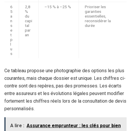
6
2,8
–15 % à –25 %
Prioriser les
5
%
garanties
a
du
essentielles,
n
capi
reconsidérer la
s
tal
durée
e
par
t
an
p
l
u
s
Ce tableau propose une photographie des options les plus
courantes, mais chaque dossier est unique. Les chiffres ci-
contre sont des repères, pas des promesses. Les écarts
entre assureurs et les évolutions légales peuvent modifier
fortement les chiffres réels lors de la consultation de devis
personnalisés.
A lire :
Assurance emprunteur : les clés pour bien