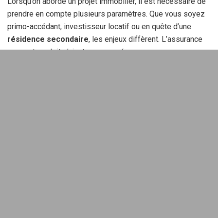
Lorsqu’on aborde un projet immobilier, il est nécessaire de
prendre en compte plusieurs paramètres. Que vous soyez
primo-accédant, investisseur locatif ou en quête d’une
résidence secondaire
, les enjeux diffèrent. L’assurance
emprunteur doit s’ajuster en conséquence.
Primo-accédants
: une approche budgetaire
Pour un primo-accédant, l’emphase se situe souvent sur le
taux d’assurance
ainsi que sur la mensualité de crédit.
Toutefois, il est primordial d’évaluer le
coût total
de
l’assurance emprunteur sur la durée du prêt. Par exemple,
un couple qui choisit de partager la quotité d’assurance
50/50 pourra mieux sécuriser son bien si ses revenus sont
proches.
Lors de mon premier achat, j’ai regretté de ne pas avoir
comparé les assurances dès le départ. Cette démarche
aurait pu me faire réaliser des économies conséquentes.