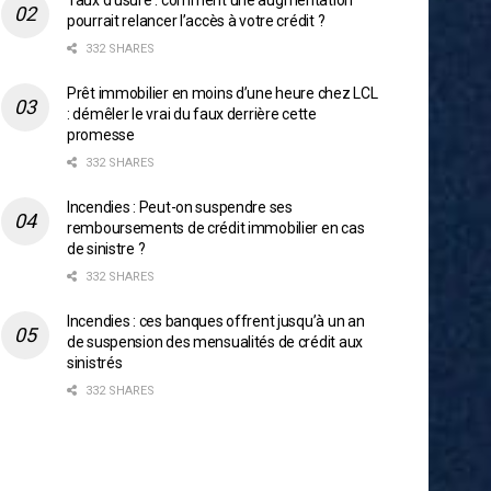
Taux d’usure : comment une augmentation
pourrait relancer l’accès à votre crédit ?
332 SHARES
Prêt immobilier en moins d’une heure chez LCL
: démêler le vrai du faux derrière cette
promesse
332 SHARES
Incendies : Peut-on suspendre ses
remboursements de crédit immobilier en cas
de sinistre ?
332 SHARES
Incendies : ces banques offrent jusqu’à un an
de suspension des mensualités de crédit aux
sinistrés
332 SHARES