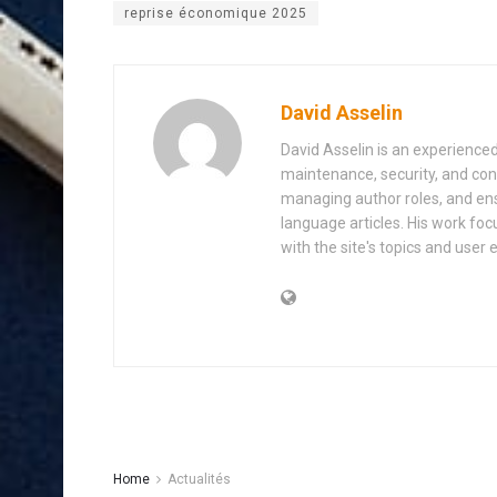
reprise économique 2025
David Asselin
David Asselin is an experience
maintenance, security, and con
managing author roles, and ens
language articles. His work foc
with the site's topics and user 
Home
Actualités