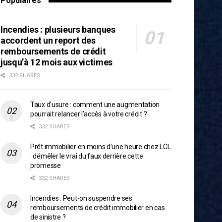
Populaires
Incendies : plusieurs banques
accordent un report des
remboursements de crédit
jusqu’à 12 mois aux victimes
332 SHARES
Taux d’usure : comment une augmentation
pourrait relancer l’accès à votre crédit ?
332 SHARES
Prêt immobilier en moins d’une heure chez LCL
: démêler le vrai du faux derrière cette
promesse
332 SHARES
Incendies : Peut-on suspendre ses
remboursements de crédit immobilier en cas
de sinistre ?