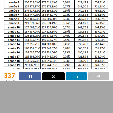
337
SHARES
À l’heure où investir dans un bien
immobilier
représente un
défi majeur, il est crucial de se pencher sur l’
assurance de
prêt immobilier
. Notamment,
Direct Assurance
s’impose
comme une option à considérer. Mais quels sont vraiment