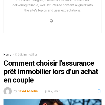
delivering reliable, well-structured content aligned with
the site's topics and user expectations.
Home
Crédit immobilier
Comment choisir l’assurance
prêt immobilier lors d’un achat
en couple
by
David Asselin
juin 7, 2026