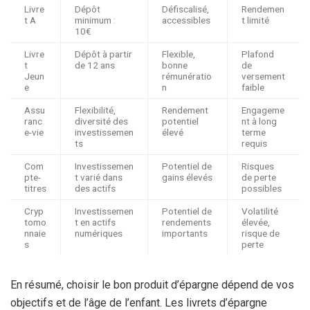
Livre
Dépôt
Défiscalisé,
Rendemen
t A
minimum :
accessibles
t limité
10€
Livre
Dépôt à partir
Flexible,
Plafond
t
de 12 ans
bonne
de
Jeun
rémunératio
versement
e
n
faible
Assu
Flexibilité,
Rendement
Engageme
ranc
diversité des
potentiel
nt à long
e-vie
investissemen
élevé
terme
ts
requis
Com
Investissemen
Potentiel de
Risques
pte-
t varié dans
gains élevés
de perte
titres
des actifs
possibles
Cryp
Investissemen
Potentiel de
Volatilité
tomo
t en actifs
rendements
élevée,
nnaie
numériques
importants
risque de
s
perte
En résumé, choisir le bon produit d’épargne dépend de vos
objectifs et de l’âge de l’enfant. Les livrets d’épargne