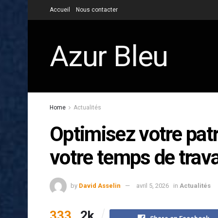
Accueil
Nous contacter
Azur Bleu
Home
Actualités
Optimisez votre pat
votre temps de trava
by
David Asselin
avril 5, 2026
in
Actualités
333
2k