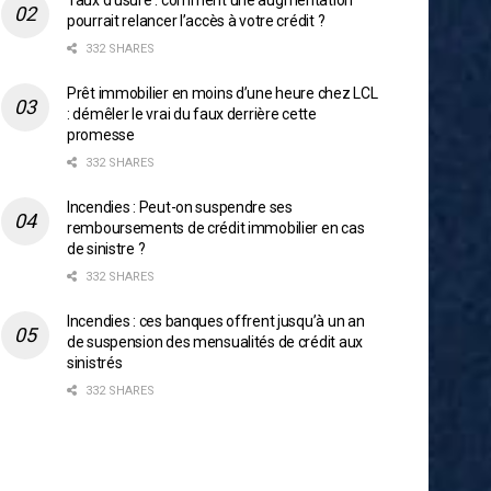
Taux d’usure : comment une augmentation
pourrait relancer l’accès à votre crédit ?
332 SHARES
Prêt immobilier en moins d’une heure chez LCL
: démêler le vrai du faux derrière cette
promesse
332 SHARES
Incendies : Peut-on suspendre ses
remboursements de crédit immobilier en cas
de sinistre ?
332 SHARES
Incendies : ces banques offrent jusqu’à un an
de suspension des mensualités de crédit aux
sinistrés
332 SHARES