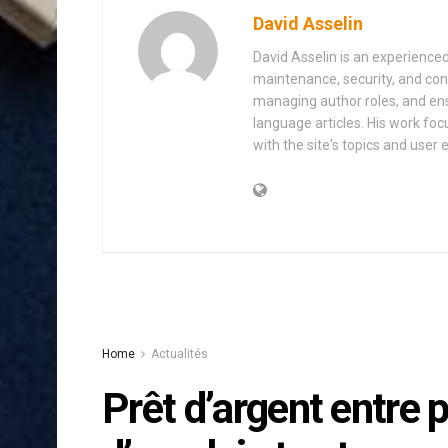
David Asselin
David Asselin is an experience
maintenance, security, and con
managing author roles, and ens
language articles. His work foc
with the site's topics and user 
Home
Actualités
Prêt d’argent entre 