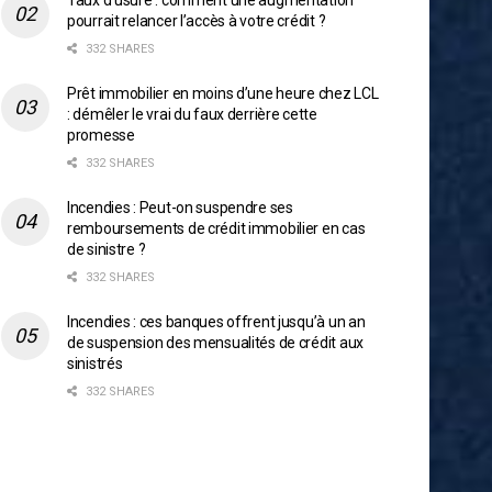
Taux d’usure : comment une augmentation
pourrait relancer l’accès à votre crédit ?
332 SHARES
Prêt immobilier en moins d’une heure chez LCL
: démêler le vrai du faux derrière cette
promesse
332 SHARES
Incendies : Peut-on suspendre ses
remboursements de crédit immobilier en cas
de sinistre ?
332 SHARES
Incendies : ces banques offrent jusqu’à un an
de suspension des mensualités de crédit aux
sinistrés
332 SHARES