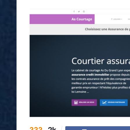
333
2k