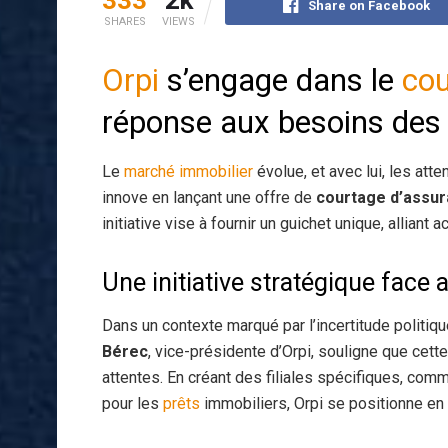
Share on Facebook
SHARES
VIEWS
Orpi
s’engage dans le
cou
réponse aux besoins des
Le
marché immobilier
évolue, et avec lui, les atte
innove en lançant une offre de
courtage d’assu
initiative vise à fournir un guichet unique, allian
Une initiative stratégique face
Dans un contexte marqué par l’incertitude politiq
Bérec
, vice-présidente d’Orpi, souligne que cett
attentes. En créant des filiales spécifiques, co
pour les
prêts
immobiliers, Orpi se positionne en 