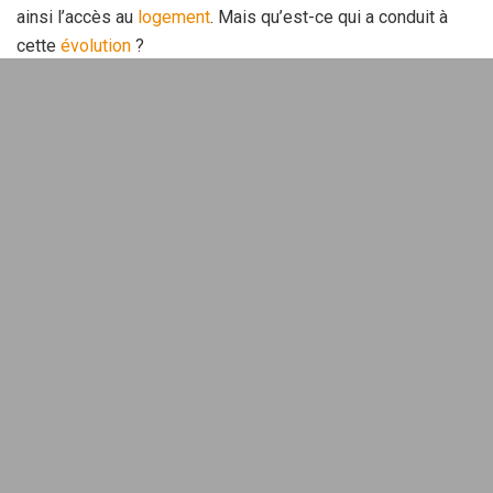
ainsi l’accès au
logement
. Mais qu’est-ce qui a conduit à
cette
évolution
?
Conditions d’éligibilité et bénéficiaires
potentiels
Pour bénéficier du PTZ, il est crucial de respecter certaines
conditions d’éligibilité
. Les plafonds de ressources sont
un élément déterminant. Par exemple, pour un achat en
zone B1, un ménage seul doit avoir des revenus inférieurs à
34.500 euros, tandis que ce seuil est fixé à 28.500 euros en
zone C.
Imaginons, par exemple, Paul, un jeune ingénieur, qui
souhaite acquérir son premier appartement. Il réalise qu’en
déclarant moins de 34.500 euros, il pourra profiter d’un PTZ
pour alléger sa charge financière. En revanche, ceux dont
les revenus dépassent ces plafonds doivent se tourner