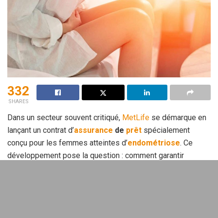
332
SHARES
Dans un secteur souvent critiqué,
MetLife
se démarque en
lançant un contrat d’
assurance
de
prêt
spécialement
conçu pour les femmes atteintes d’
endométriose
. Ce
développement pose la question : comment garantir
l’
inclusion
tout en protégeant les
prêts
immobiliers ?
Comprendre l’endométriose et son
impact
sur l’
assurance emprunteur