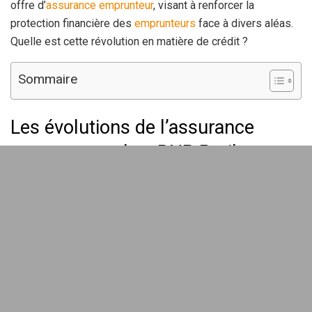
offre d’
assurance
emprunteur
, visant à renforcer la
protection financière des
emprunteurs
face à divers aléas.
Quelle est cette révolution en matière de crédit ?
Sommaire
Les évolutions de l’assurance
emprunteur chez BNP Paribas
Personal Finance
En 2026, BNP Paribas Personal Finance a redéfini son
assurance emprunteur
, reliant directement cette
innovation à sa marque Cetelem. Ce virage stratégique
marque une avancée significative pour répondre aux
attentes des clients en matière de
protection financière
.