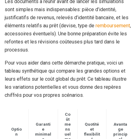
Les documents à réunir avant de lancer les simulations
sont simples mais indispensables: pièce d’identité,
justificatifs de revenus, relevés d’identité bancaire, et les
éléments relatifs au prêt (devise, type de
remboursement
,
accessoires éventuels). Une bonne préparation évite les
refontes et les révisions coûteuses plus tard dans le
processus.
Pour vous aider dans cette démarche pratique, voici un
tableau synthétique qui compare les grandes options et
leurs effets sur le coût global du prêt. Ce tableau illustre
les variations potentielles et vous donne des repères
chiffrés pour vos propres scénarios.
Co
ût
Garanti
me
Quotité
Avanta
Optio
e
ns
et
ge
n
minimal
uel
flexibilit
princip
e
mo
é
al