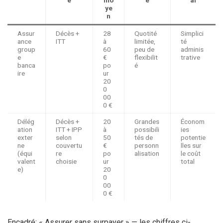
ye
n
Assur
Décès +
28
Quotité
Simplici
ance
ITT
à
limitée,
té
group
60
peu de
adminis
e
€
flexibilit
trative
banca
po
é
ire
ur
20
0
00
0 €
Délég
Décès +
20
Grandes
Économ
ation
ITT + IPP
à
possibili
ies
exter
selon
50
tés de
potentie
ne
couvertu
€
personn
lles sur
(équi
re
po
alisation
le coût
valent
choisie
ur
total
e)
20
0
00
0 €
Encadré: « Assurer sans surpayer » — les chiffres ci-