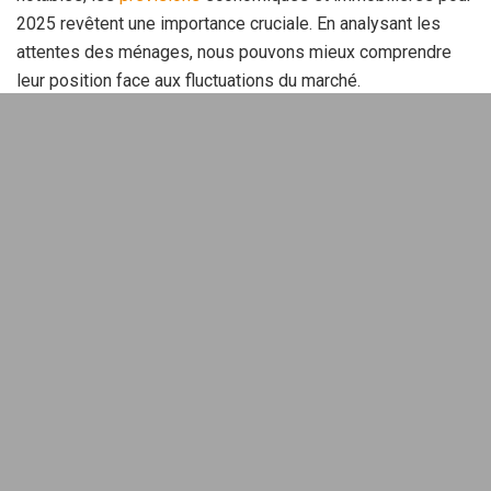
2025 revêtent une importance cruciale. En analysant les
attentes des ménages, nous pouvons mieux comprendre
leur position face aux fluctuations du marché.
Sommaire
État des lieux des prévisions
économiques
Dans le contexte économique actuel, la perception des
ménages concernant l’inflation est particulièrement
importante. En juin 2025, l’inflation s’élevait à 3,1 %, un seuil
que l’on n’avait pas atteint depuis septembre 2021. Les
prévisions pour l’année suivante tablent sur un recul à 2,6 %,
marquant la fin de pics inquiétants observés
antérieurement. Ce retour à un chiffre plus bas est toutefois