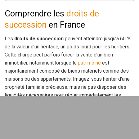
Comprendre les
droits de
succession
en France
Les
droits de succession
peuvent atteindre jusqu’à 60 %
de la valeur d’un héritage, un poids lourd pour les héritiers.
Cette charge peut parfois forcer la vente d’un bien
immobilier, notamment lorsque le
patrimoine
est
majoritairement composé de biens matériels comme des
maisons ou des appartements. Imagez-vous hériter d’une
propriété familiale précieuse, mais ne pas disposer des
liquidités nécessaires pour régler immédiatement les
droits dus au fisc. Une situation délicate, vous ne trouvez
pas ?
Délai de paiement des droits de succession
En France, les héritiers doivent s’acquitter des droits de