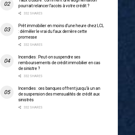
Taux d’usure : comment une augmentation
pourrait relancer l’accès à votre crédit ?
332 SHARES
Prêt immobilier en moins d’une heure chez LCL
: démêler le vrai du faux derrière cette
promesse
332 SHARES
Incendies : Peut-on suspendre ses
remboursements de crédit immobilier en cas
de sinistre ?
332 SHARES
Incendies : ces banques offrent jusqu’à un an
de suspension des mensualités de crédit aux
sinistrés
332 SHARES