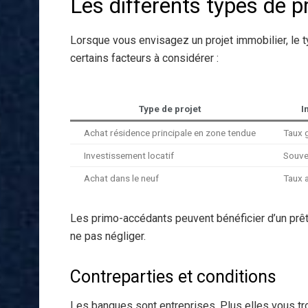
Les différents types de p
Lorsque vous envisagez un projet immobilier, le typ
certains facteurs à considérer :
Type de projet
I
Achat résidence principale en zone tendue
Taux 
Investissement locatif
Souve
Achat dans le neuf
Taux 
Les primo-accédants peuvent bénéficier d’un prêt
ne pas négliger.
Contreparties et conditions
Les banques sont entreprises. Plus elles vous tro