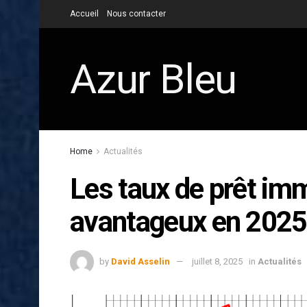
Accueil
Nous contacter
Azur Bleu
Home
Actualités
Les taux de prêt imm
avantageux en 2025
by
David Asselin
juillet 8, 2025
in
Actualités