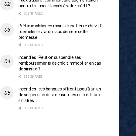
Taux d’usure : comment une augmentation
pourrait relancer l’accès à votre crédit ?
332 SHARES
Prêt immobilier en moins d’une heure chez LCL
: démêler le vrai du faux derrière cette
promesse
332 SHARES
Incendies : Peut-on suspendre ses
remboursements de crédit immobilier en cas
de sinistre ?
332 SHARES
Incendies : ces banques offrent jusqu’à un an
de suspension des mensualités de crédit aux
sinistrés
332 SHARES