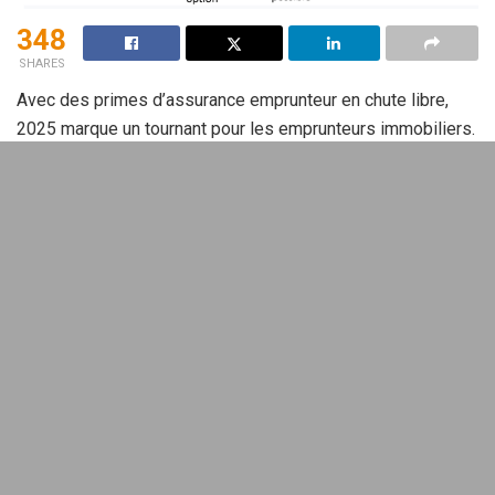
348
SHARES
Avec des primes d’assurance emprunteur en chute libre,
2025 marque un tournant pour les emprunteurs immobiliers.
Cette
baisse des tarifs
, induite par des réformes
législatives significatives, transforme le paysage de
l’assurance. Comment en tirer profit?
L’impact des réformes sur les
tarifs de l’assurance emprunteur
En 2025, les tarifs de l’assurance emprunteur continuent de
connaître une tendance à la baisse, permettant aux
consommateurs de faire des économies considérables.
Plusieurs lois ont contribué à cette évolution: