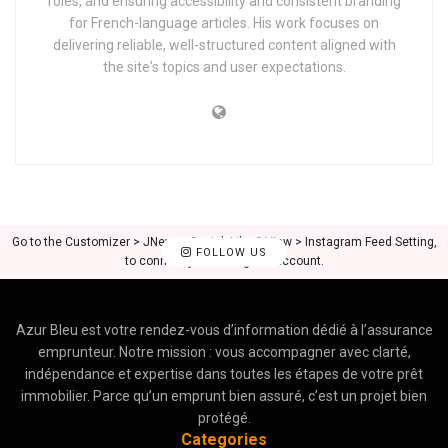
roles, and ensuring accessibility and consistent branding
for French-language articles. His work focuses on
delivering reliable, well-structured content aligned with
the site's topics and user expectations.
Go to the Customizer > JNews : Social, Like & View > Instagram Feed Setting,
FOLLOW US
to connect your Instagram account.
Azur Bleu est votre rendez-vous d’information dédié à l’assurance
emprunteur. Notre mission : vous accompagner avec clarté,
indépendance et expertise dans toutes les étapes de votre prêt
immobilier. Parce qu’un emprunt bien assuré, c’est un projet bien
protégé.
Categories