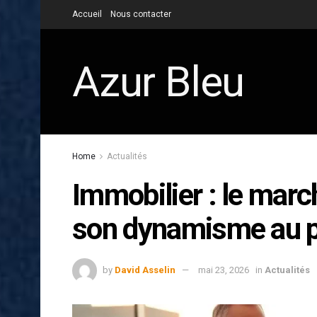
Accueil
Nous contacter
Azur Bleu
Home
Actualités
Immobilier : le marc
son dynamisme au p
by
David Asselin
mai 23, 2026
in
Actualités