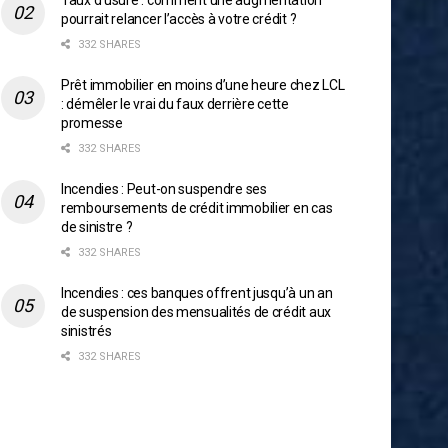
Taux d’usure : comment une augmentation
pourrait relancer l’accès à votre crédit ?
332 SHARES
Prêt immobilier en moins d’une heure chez LCL
: démêler le vrai du faux derrière cette
promesse
332 SHARES
Incendies : Peut-on suspendre ses
remboursements de crédit immobilier en cas
de sinistre ?
332 SHARES
Incendies : ces banques offrent jusqu’à un an
de suspension des mensualités de crédit aux
sinistrés
332 SHARES