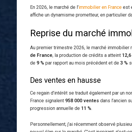
En 2026, le marché de l’
immobilier en France
est e
affiche un dynamisme prometteur, en particulier da
Reprise du marché immobi
Au premier trimestre 2026, le marché immobilier 
de France
, la production de crédits a atteint
12,6
de
9 %
par rapport au mois précédent et de
3 %
su
Des ventes en hausse
Ce regain d’intérêt se traduit également par un no
France signalent
958 000 ventes
dans l’ancien s
progression annuelle de
11 %
.
Personnellement, j’ai récemment observé plusieurs
nouvel élan sur le marché. C’est inspirant, n’est-c