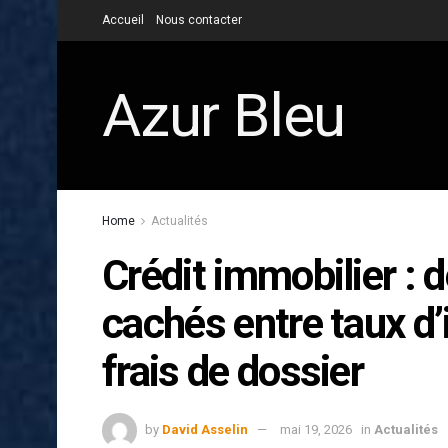
Accueil
Nous contacter
Azur Bleu
Home
Actualités
Crédit immobilier : 
cachés entre taux d’
frais de dossier
by
David Asselin
mai 19, 2026
in
Actualités