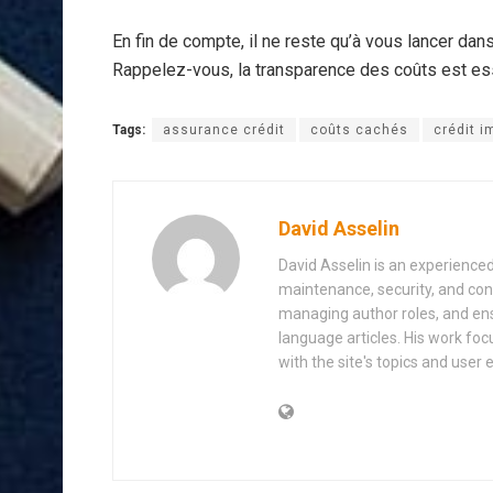
En fin de compte, il ne reste qu’à vous lancer dan
Rappelez-vous, la transparence des coûts est esse
Tags:
assurance crédit
coûts cachés
crédit i
David Asselin
David Asselin is an experience
maintenance, security, and con
managing author roles, and ens
language articles. His work foc
with the site's topics and user 