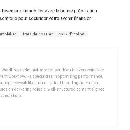
s l’aventure immobilier avec la bonne préparation.
ntielle pour sécuriser votre avenir financier.
mmobilier
frais de dossier
taux d'intérêt
d WordPress administrator for azurbleu.fr, overseeing site
tent workflow. He specializes in optimizing performance,
uring accessibility and consistent branding for French-
uses on delivering reliable, well-structured content aligned
expectations.