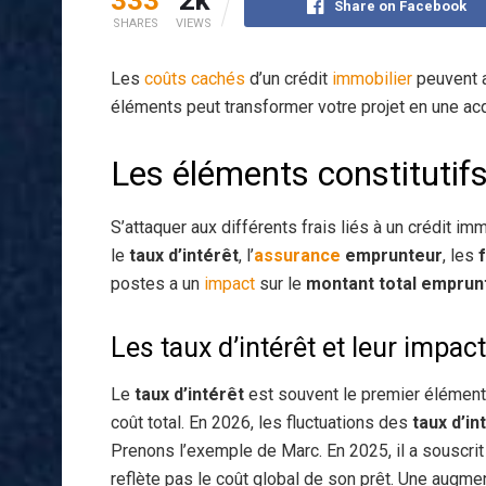
Share on Facebook
SHARES
VIEWS
Les
coûts cachés
d’un crédit
immobilier
peuvent a
éléments peut transformer votre projet en une ac
Les éléments constitutif
S’attaquer aux différents frais liés à un crédit imm
le
taux d’intérêt
, l’
assurance
emprunteur
, les
postes a un
impact
sur le
montant total emprun
Les taux d’intérêt et leur impact
Le
taux d’intérêt
est souvent le premier élément 
coût total. En 2026, les fluctuations des
taux d’in
Prenons l’exemple de Marc. En 2025, il a souscrit u
reflète pas le coût global de son prêt. Une augmen