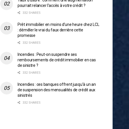
Taux d’usure : comment une augmentation
pourrait relancer l’accès à votre crédit ?
332 SHARES
Prêt immobilier en moins d’une heure chez LCL
: démêler le vrai du faux derrière cette
promesse
332 SHARES
Incendies : Peut-on suspendre ses
remboursements de crédit immobilier en cas
de sinistre ?
332 SHARES
Incendies : ces banques offrent jusqu’à un an
de suspension des mensualités de crédit aux
sinistrés
332 SHARES