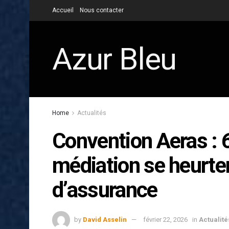
Accueil
Nous contacter
Azur Bleu
Home
Actualités
Convention Aeras :
médiation se heurten
d’assurance
by
David Asselin
février 22, 2026
in
Actualité