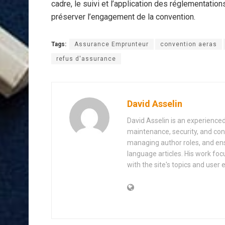
cadre, le suivi et l’application des réglementation
préserver l’engagement de la convention.
Tags:
Assurance Emprunteur
convention aeras
refus d'assurance
David Asselin
David Asselin is an experience
maintenance, security, and con
managing author roles, and ens
language articles. His work foc
with the site's topics and user 